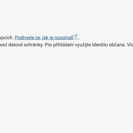
upcích.
Podívejte se, jak je rozeznat
.
ocí datové schránky. Pro přihlášení využijte Identitu občana. V